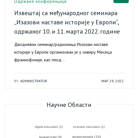
Одржане конференције
Извештај са међународног семинара
„Изазови наставе историје у Европи“,
одржаног 10. и 11. марта 2022. године
Дводневни семинар/радионица Изазови наставе
историје у Европи организован је у оквиру Месеца
франкофоније, као плод…
BY:
ADMINISTRATOR
МАР 29, 2022
Научне Области
digital education
(1)
inclusive education
(1)
археологија
(16)
андрагогија
(9)