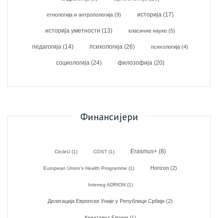
историја
(17)
етнологија и антропологија
(9)
историја уметности
(13)
класичне науке
(5)
психологија
(26)
педагогија
(14)
психологија
(4)
социологија
(24)
филозофија
(20)
Финансијери
Erasmus+
(8)
CircleU
(1)
COST
(1)
Horizon
(2)
European Union’s Health Programme
(1)
Interreg ADRION
(1)
Делегација Европске Уније у Републици Србији
(2)
Креативна Еврипа
(1)