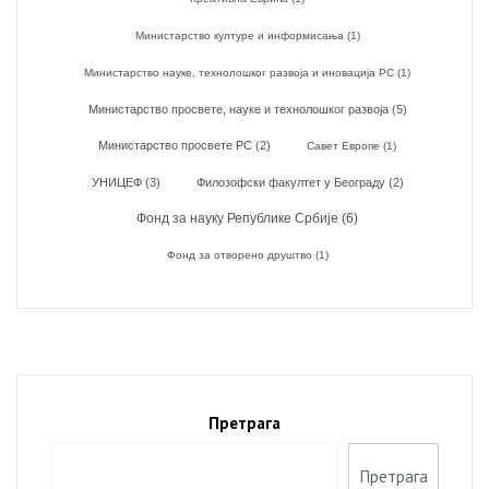
Министарство културе и информисања
(1)
Министарство науке, технолошког развоја и иновација РС
(1)
Министарство просвете, науке и технолошког развоја
(5)
Министарство просвете РС
(2)
Савет Европе
(1)
УНИЦЕФ
(3)
Филозофски факултет у Београду
(2)
Фонд за науку Републике Србије
(6)
Фонд за отворено друштво
(1)
Претрага
Претрага