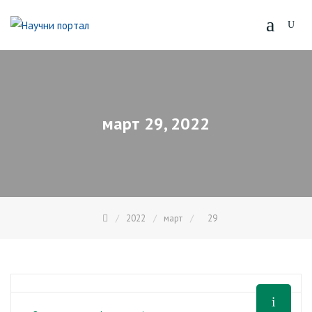
Skip
to
content
март 29, 2022
2022
март
29