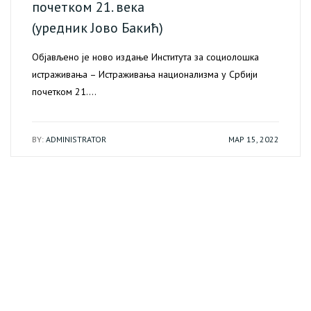
почетком 21. века
(уредник Јово Бакић)
Објављено је ново издање Института за социолошка
истраживања – Истраживања национализма у Србији
почетком 21.…
BY:
ADMINISTRATOR
МАР 15, 2022