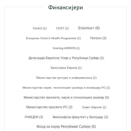
Финансијери
Erasmus+
(8)
CircleU
(1)
COST
(1)
Horizon
(2)
European Union’s Health Programme
(1)
Interreg ADRION
(1)
Делегација Европске Уније у Републици Србији
(2)
Креативна Еврипа
(1)
Министарство културе и информисања
(1)
Министарство науке, технолошког развоја и иновација РС
(1)
Министарство просвете, науке и технолошког развоја
(5)
Министарство просвете РС
(2)
Савет Европе
(1)
УНИЦЕФ
(3)
Филозофски факултет у Београду
(2)
Фонд за науку Републике Србије
(6)