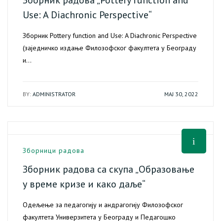
Зборник радова „Pottery function and
Use: A Diachronic Perspective“
Зборник Pottery function and Use: A Diachronic Perspective
(заједничко издање Филозофског факултета у Београду
и…
BY:
ADMINISTRATOR
МАЈ 30, 2022
Зборници радова
Зборник радова са скупа „Образовање
у време кризе и како даље“
Одељење за педагогију и андрагогију Филозофског
факултета Универзитета у Београду и Педагошко