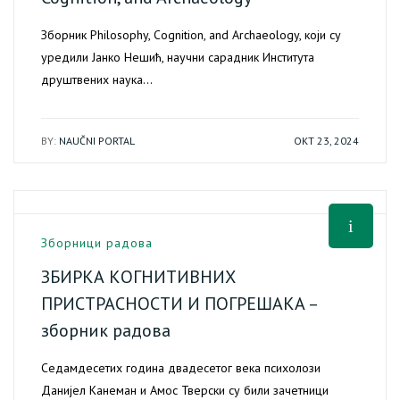
Зборник Philosophy, Cognition, and Archaeology, који су
уредили Јанко Нешић, научни сарадник Института
друштвених наука…
BY:
NAUČNI PORTAL
ОКТ 23, 2024
Зборници радова
ЗБИРКА КОГНИТИВНИХ
ПРИСТРАСНОСТИ И ПОГРЕШАКА –
зборник радова
Седамдесетих година двадесетог века психолози
Данијел Канеман и Амос Тверски су били зачетници