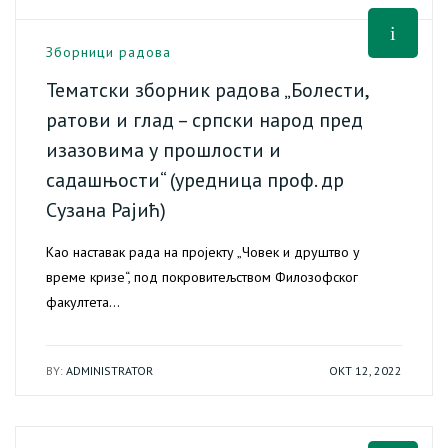
Зборници радова
Тематски зборник радова „Болести,
ратови и глад – српски народ пред
изазовима у прошлости и
садашњости“ (уредница проф. др
Сузана Рајић)
Као наставак рада на пројекту „Човек и друштво у
време кризе“, под покровитељством Филозофског
факултета…
BY:
ADMINISTRATOR
ОКТ 12, 2022