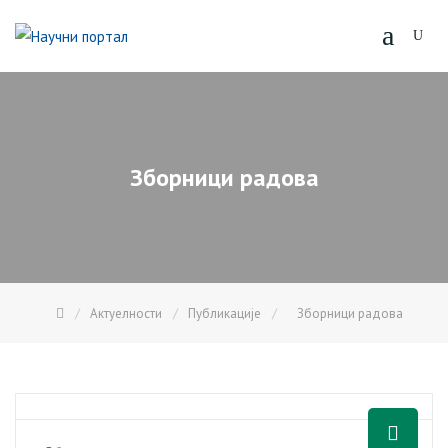
Skip
to
content
Зборници радова
Актуелности
Публикације
Зборници радова