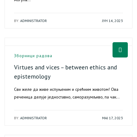
BY:
ADMINISTRATOR
ЈУН 14, 2023
Зборници радова
Virtues and vices – between ethics and
epistemology
Сви желе да живе испуњеним и срећним животом! Ова
реченица делује једноставно, саморазумљиво, па чак…
BY:
ADMINISTRATOR
МАЈ 17, 2023