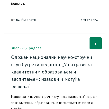
једне од…
BY:
NAUČNI PORTAL
СЕП 27, 2024
Зборници радова
Одржан национални научно-стручни
скуп Сусрети педагога: „У потрази за
квалитетним образовањем и
васпитањем: изазови и могућа
решења“
Национални научно-стручни скуп под називом „У потрази
за квалитетним образовањем и васпитањем: изазови и
могућа…