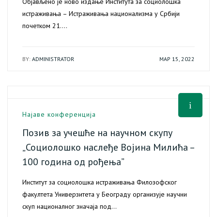
Објављено је ново издање Института за социолошка
истраживања – Истраживања национализма у Србији
почетком 21.…
BY:
ADMINISTRATOR
МАР 15, 2022
Најаве конференција
Позив за учешће на научном скупу
„Социолошко наслеђе Војина Милића –
100 година од рођења”
Институт за социолошка истраживања Филозофског
факултета Универзитета у Београду организује научни
скуп националног значаја под…