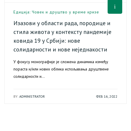
Едиција: Човек и друштво у време кризе
Изазови у области рада, породице и
стила живота у контексту пандемије
ковида 19 у Србији: нове
солидарности и нове неједнакости
У фокусу монографије је сложена динамика између
пораста и/или нових облика испољавања друштвене
солидарности и…
BY:
ADMINISTRATOR
ФЕБ 16, 2022