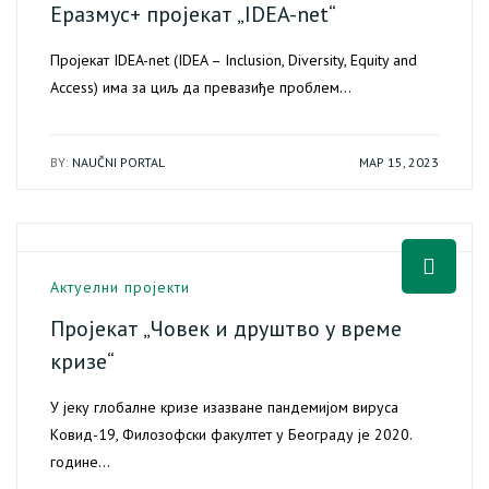
Еразмус+ пројекат „IDEA-net“
Пројекат IDEA-net (IDEA – Inclusion, Diversity, Equity and
Access) има за циљ да превазиђе проблем…
BY:
NAUČNI PORTAL
МАР 15, 2023
Актуелни пројекти
Пројекат „Човек и друштво у време
кризе“
У јеку глобалне кризе изазване пандемијом вируса
Kовид-19, Филозофски факултет у Београду је 2020.
године…