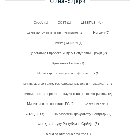
Финансијери
Erasmus+
(8)
CircleU
(1)
COST
(1)
Horizon
(2)
European Union’s Health Programme
(1)
Interreg ADRION
(1)
Делегација Европске Уније у Републици Србији
(2)
Креативна Еврипа
(1)
Министарство културе и информисања
(1)
Министарство науке, технолошког развоја и иновација РС
(1)
Министарство просвете, науке и технолошког развоја
(5)
Министарство просвете РС
(2)
Савет Европе
(1)
УНИЦЕФ
(3)
Филозофски факултет у Београду
(2)
Фонд за науку Републике Србије
(6)
Фонд за отворено друштво
(1)