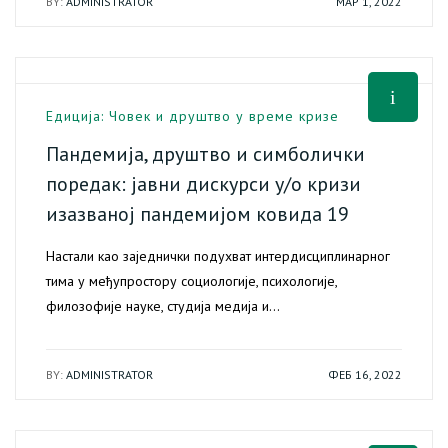
BY:
ADMINISTRATOR
МАР 1, 2022
Едиција: Човек и друштво у време кризе
Пандемија, друштво и симболички
поредак: јавни дискурси у/о кризи
изазваној пандемијом ковида 19
Настали као заједнички подухват интердисциплинарног
тима у међупростору социологије, психологије,
филозофије науке, студија медија и…
BY:
ADMINISTRATOR
ФЕБ 16, 2022