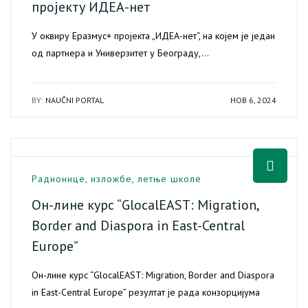
пројекту ИДЕА-нет
У оквиру Еразмус+ пројекта „ИДЕА-нет“, на којем је један
од партнера и Универзитет у Београду,…
BY:
NAUČNI PORTAL
НОВ 6, 2024
Радионице, изложбе, летње школе
Он-лине курс “GlocalEAST: Migration,
Border and Diaspora in East-Central
Europe”
Он-лине курс “GlocalEAST: Migration, Border and Diaspora
in East-Central Europe” резултат је рада конзорцијума