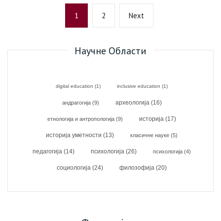
Пагинација
Page
Page
Next
1
2
Next
чланака
page
Научне Области
digital education
(1)
inclusive education
(1)
археологија
(16)
андрагогија
(9)
историја
(17)
етнологија и антропологија
(9)
историја уметности
(13)
класичне науке
(5)
психологија
(26)
педагогија
(14)
психологија
(4)
социологија
(24)
филозофија
(20)