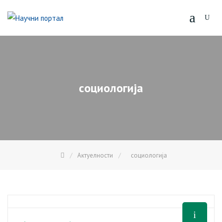
Skip
to
content
социологија
Актуелности
социологија