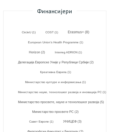
Финансијери
Erasmus+
(8)
CircleU
(1)
COST
(1)
European Union’s Health Programme
(1)
Horizon
(2)
Interreg ADRION
(1)
Делегација Европске Уније у Републици Србији
(2)
Креативна Еврипа
(1)
Министарство културе и информисања
(1)
Министарство науке, технолошког развоја и иновација РС
(1)
Министарство просвете, науке и технолошког развоја
(5)
Министарство просвете РС
(2)
УНИЦЕФ
(3)
Савет Европе
(1)
Филозофски факултет у Београду
(2)