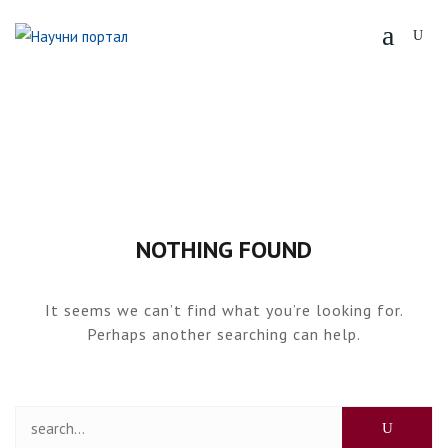
Skip
to
content
NOTHING FOUND
It seems we can’t find what you’re looking for.
Perhaps another searching can help.
Претрага за: