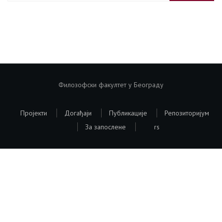
Филозофски факултет у Београду
Пројекти
Догађаји
Публикације
Репозиторијум
За запослене
rs