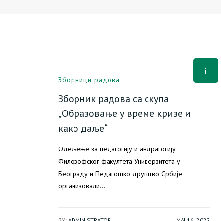
Зборници радова
Зборник радова са скупа
„Образовање у време кризе и
како даље“
Одељење за педагогију и андрагогију
Филозофског факултета Универзитета у
Београду и Педагошко друштво Србије
организовали…
BY:
ADMINISTRATOR
МАЈ 16, 2022