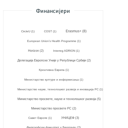
Финансијери
Erasmus+
(8)
CircleU
(1)
COST
(1)
European Union’s Health Programme
(1)
Horizon
(2)
Interreg ADRION
(1)
Делегација Европске Уније у Републици Србији
(2)
Креативна Еврипа
(1)
Министарство културе и информисања
(1)
Министарство науке, технолошког развоја и иновација РС
(1)
Министарство просвете, науке и технолошког развоја
(5)
Министарство просвете РС
(2)
УНИЦЕФ
(3)
Савет Европе
(1)
Филозофски факултет у Београду
(2)