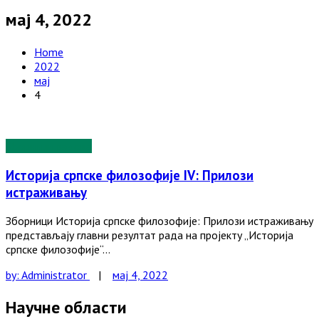
мај 4, 2022
Home
2022
мај
4
Зборници радова
Историја српске филозофије IV: Прилози
истраживању
Зборници Историја српске филозофије: Прилози истраживању
представљају главни резултат рада на пројекту „Историја
српске филозофије“…
by:
Administrator
|
мај 4, 2022
Научне области