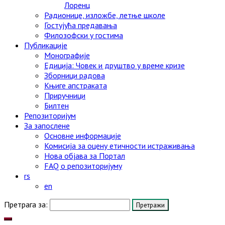
Лоренц
Радионице, изложбе, летње школе
Гостујућа предавања
Филозофски у гостима
Публикације
Монографије
Едиција: Човек и друштво у време кризе
Зборници радова
Књиге апстраката
Приручници
Билтен
Репозиторијум
За запослене
Основне информације
Комисија за оцену етичности истраживања
Нова објава за Портал
FAQ o репозиторијуму
rs
en
Претрага за: