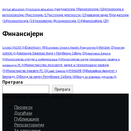
археологија
(16)
андрагогија
(9)
етнологија и
digital education
(1)
inclusive education
(1)
историја
(17)
историја уметности
(13)
педагогија
антропологија
(9)
класичне науке
(5)
(14)
психологија
(26)
социологија
(24)
филозофија
(20)
психологија
(4)
Финансијери
Erasmus+
(8)
Horizon
(2)
CircleU
(1)
COST
(1)
European Union’s Health Programme
(1)
Interreg
Делегација Европске Уније у Републици Србији
(2)
ADRION
(1)
Креативна Еврипа
(1)
Министарство културе и информисања
(1)
Министарство науке, технолошког развоја и
Министарство просвете, науке и технолошког развоја
иновација РС
(1)
(5)
Министарство просвете РС
(2)
УНИЦЕФ
(3)
Филозофски факултет у
Савет Европе
(1)
Фонд за науку Републике Србије
(6)
Београду
(2)
Фонд за отворено друштво
(1)
Претрага
Претрага
Филозофски факултет у Београду
Пројекти
Догађаји
Публикације
Репозиторијум
За запослене