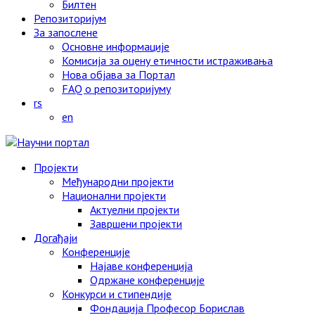
Билтен
Репозиторијум
За запослене
Основне информације
Комисија за оцену етичности истраживања
Нова објава за Портал
FAQ o репозиторијуму
rs
en
Пројекти
Међународни пројекти
Национални пројекти
Актуелни пројекти
Завршени пројекти
Догађаји
Конференције
Најаве конференција
Одржане конференције
Конкурси и стипендије
Фондација Професор Борислав