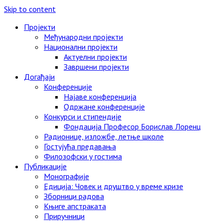
Skip to content
Пројекти
Међународни пројекти
Национални пројекти
Актуелни пројекти
Завршени пројекти
Догађаји
Конференције
Најаве конференција
Одржане конференције
Конкурси и стипендије
Фондација Професор Борислав Лоренц
Радионице, изложбе, летње школе
Гостујућа предавања
Филозофски у гостима
Публикације
Монографије
Едиција: Човек и друштво у време кризе
Зборници радова
Књиге апстраката
Приручници