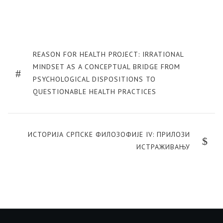
Post
navigation
PREVIOUS
REASON FOR HEALTH PROJECT: IRRATIONAL
POST
MINDSET AS A CONCEPTUAL BRIDGE FROM
PSYCHOLOGICAL DISPOSITIONS TO
QUESTIONABLE HEALTH PRACTICES
NEXT
ИСТОРИЈА СРПСКЕ ФИЛОЗОФИЈЕ IV: ПРИЛОЗИ
POST
ИСТРАЖИВАЊУ