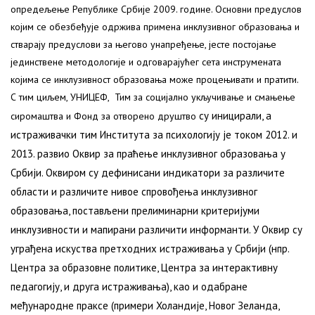
опредељење Републике Србије 2009. године. Основни предуслов
којим се обезбеђује одржива примена инклузивног образовања и
стварају предуслови за његово унапређење, јесте постојање
јединствене методологије и одговарајућег сета инструмената
којима се инклузивност образовања може процењивати и пратити.
С тим циљем, УНИЦЕФ, Тим за социјално укључивање и смањење
су
иницирали, а
сиромаштва и Фонд за отворено друштво
истраживачки тим Института за психологију je током 2012. и
2013. развио Оквир за праћење инклузивног образовања у
Србији. Оквиром су дефинисани индикатори за различите
области и различите нивое спровођења инклузивног
образовања, постављени прелиминарни критеријуми
инклузивности и мапирани различити информанти. У Оквир су
уграђена искуства претходних истраживања у Србији (нпр.
Центра за образовне политике, Центра за интерактивну
педагогију, и друга истраживања), као и одабране
међународне праксе (примери Холандије, Новог Зеланда,