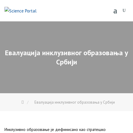
Skip
to
content
Евалуација инклузивног образовања у
Србији
Евалуација инклузивног образовања у Србији
Инклузивно образовање је дефинисано као стратешко