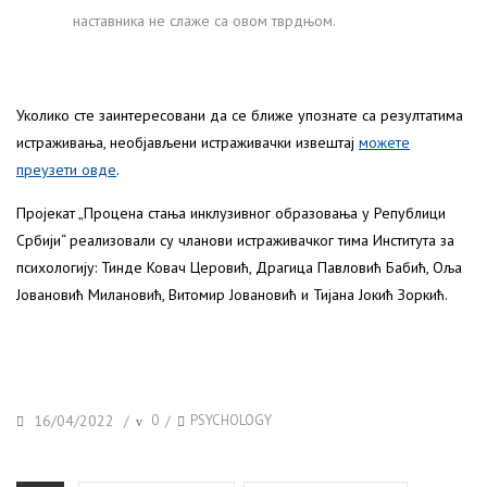
наставника не слаже са овом тврдњом.
Уколико сте заинтересовани да се ближе упознате са резултатима
истраживања, необјављени истраживачки извештај
можете
преузети овде
.
Пројекат „Процена стања инклузивног образовања у Републици
Србији“ реализовали су чланови истраживачког тима Института за
психологију: Тинде Ковач Церовић, Драгица Павловић Бабић, Оља
Јовановић Милановић, Витомир Јовановић и Тијана Јокић Зоркић.
POSTED
TAGS
16/04/2022
0
PSYCHOLOGY
/
/
ON