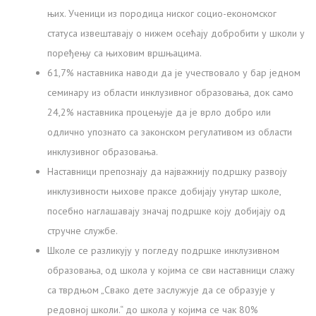
њих. Ученици из породица ниског социо-економског
статуса извештавају о нижем осећају добробити у школи у
поређењу са њиховим вршњацима.
61,7% наставника наводи да је учествовало у бар једном
семинару из области инклузивног образовања, док само
24,2% наставника процењује да је врло добро или
одлично упознато са законском регулативом из области
инклузивног образовања.
Наставници препознају да најважнију подршку развоју
инклузивности њихове праксе добијају унутар школе,
посебно наглашавају значај подршке коју добијају од
стручне службе.
Школе се разликују у погледу подршке инклузивном
образовања, од школа у којима се сви наставници слажу
са тврдњом „Свако дете заслужује да се образује у
редовној школи.“ до школа у којима се чак 80%