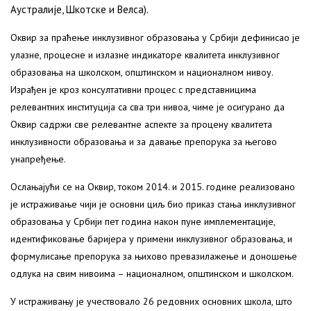
Аустралије, Шкотске и Велса).
Оквир за праћење инклузивног образовања у Србији дефинисао је
улазне, процесне и излазне индикаторе квалитета инклузивног
образовања на школском, општинском и националном нивоу.
Израђен је кроз консултативни процес с представницима
релевантних институција са сва три нивоа, чиме је осигурано да
Оквир садржи све релевантне аспекте за процену квалитета
инклузивности образовања и за давање препорука за његово
унапређење.
Ослањајући се на Оквир, током 2014. и 2015. године реализовано
је истраживање чији је основни циљ био приказ стања инклузивног
образовања у Србији пет година након пуне имплементације,
идентификовање баријера у примени инклузивног образовања, и
формулисање препорука за њихово превазилажење и доношење
одлука на свим нивоима – националном, општинском и школском.
У истраживању је учествовало 26 редовних основних школа, што