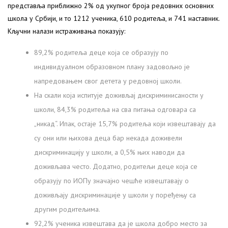
представља приближно 2% од укупног броја редовних основних
школа у Србији, и то 1212 ученика, 610 родитеља, и 741 наставник.
Кључни налази истраживања показују:
89,2% родитеља деце која се образују по
индивидуалном образовном плану задовољно је
напредовањем свог детета у редовној школи.
На скали која испитује доживљај дискриминисаности у
школи, 84,3% родитеља на сва питања одговара са
„никад“. Ипак, остаје 15,7% родитеља који извештавају да
су они или њихова деца бар некада доживели
дискриминацију у школи, а 0,5% њих наводи да
доживљава често. Додатно, родитељи деце која се
образују по ИОПу значајно чешће извештавају о
доживљају дискриминације у школи у поређењу са
другим родитељима.
92,2% ученика извештава да је школа добро место за