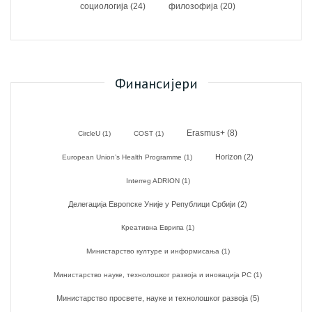
социологија
(24)
филозофија
(20)
Финансијери
Erasmus+
(8)
CircleU
(1)
COST
(1)
Horizon
(2)
European Union’s Health Programme
(1)
Interreg ADRION
(1)
Делегација Европске Уније у Републици Србији
(2)
Креативна Еврипа
(1)
Министарство културе и информисања
(1)
Министарство науке, технолошког развоја и иновација РС
(1)
Министарство просвете, науке и технолошког развоја
(5)