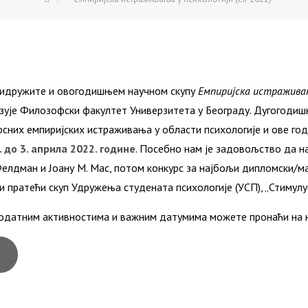
ридружите и овогодишњем научном скупу
Емпиријска истраживањ
изује Филозофски факултет Универзитета у Београду. Дугогодиш
них емпиријских истраживања у области психологије и ове го
. до 3. априла 2022. године
. Посебно нам је задовољство да н
Фелдман и Јоану М. Мас, потом конкурс за најбољи дипломски/
и пратећи скуп Удружења студената психологије (УСП), „Стимулуск
одатним активностима и важним датумима можете пронаћи на н