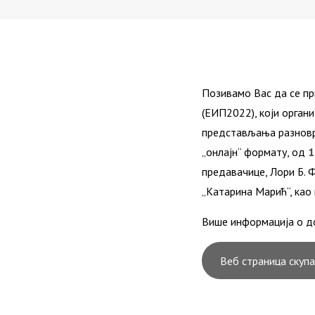
Позивамо Вас да се п
(ЕИП2022), који орган
представљања разноврс
„онлајн“ формату, од
1
предавачице, Лори Б. 
„Катарина Марић“, као 
Више информација о д
Веб страница скупа