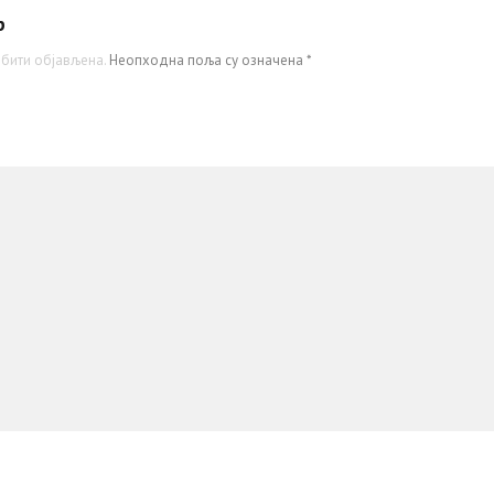
р
бити објављена.
Неопходна поља су означена
*