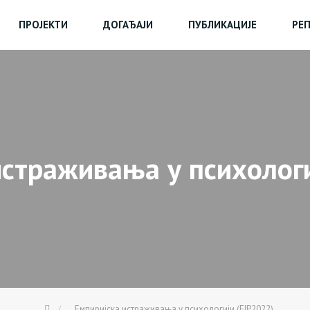
ПРОЈЕКТИ
ДОГАЂАЈИ
ПУБЛИКАЦИЈЕ
РЕ
истраживања у психологи
Емпиријска истраживања у психологији (EIP2022)