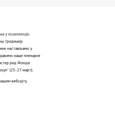
а у психологији
њу традицију
дине настављамо у
ајавимо наше пленарне
мастер рад Фонда
уп“ (25.-27. март).
ашем вебсајту.