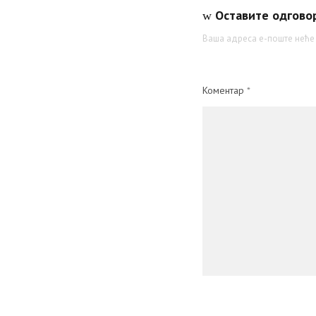
Оставите одгово
Ваша адреса е-поште неће 
Коментар
*