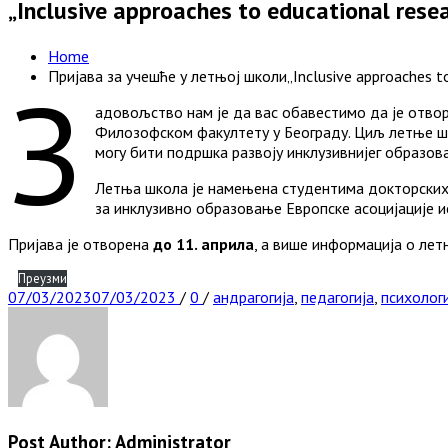
„Inclusive approaches to educational rese
Home
Пријава за учешће у летњој школи„Inclusive approaches to
З
адовољство нам је да вас обавестимо да је отворен
Филозофском факултету у Београду. Циљ летње шко
могу бити подршка развоју инклузивнијег образов
Летња школа је намењена студентима докторских с
за инклузивно образовање Европске асоцијације 
Пријава је отворена
до 11. априла
, а више информација о лет
Преузми
Posted
Tags
07/03/2023
07/03/2023
/
0
/
андрагогија
,
педагогија
,
психолог
on
Post Author:
Administrator