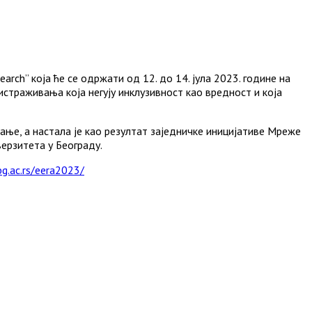
arch” која ће се одржати од 12. до 14. јула 2023. године на
страживања која негују инклузивност као вредност и која
ње, а настала је као резултат заједничке иницијативе Мреже
ерзитета у Београду.
bg.ac.rs/eera2023/