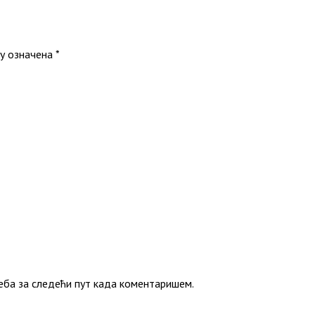
у означена
*
веба за следећи пут када коментаришем.