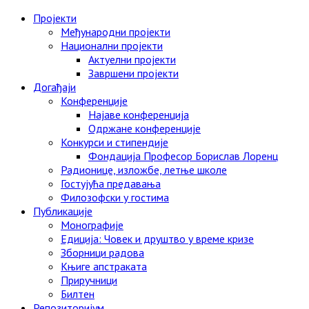
Skip
Пројекти
to
Међународни пројекти
content
Национални пројекти
Актуелни пројекти
Завршени пројекти
Догађаји
Конференције
Најаве конференција
Одржане конференције
Конкурси и стипендије
Фондација Професор Борислав Лоренц
Радионице, изложбе, летње школе
Гостујућа предавања
Филозофски у гостима
Публикације
Монографије
Едиција: Човек и друштво у време кризе
Зборници радова
Књиге апстраката
Приручници
Билтен
Репозиторијум