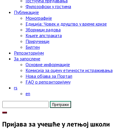
Гостујућа предавања
Филозофски у гостима
Публикације
Монографије
Едиција: Човек и друштво у време кризе
Зборници радова
Књиге апстраката
Приручници
Билтен
Репозиторијум
За запослене
Основне информације
Комисија за оцену етичности истраживања
Нова објава за Портал
FAQ o репозиторијуму
rs
en
Претрага
за:
Пријава за учешће у летњој школи