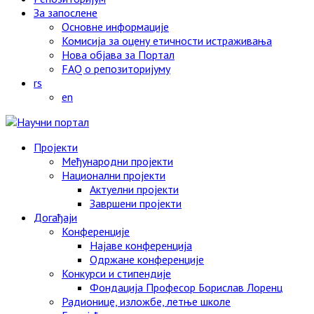
За запослене
Основне информације
Комисија за оцену етичности истраживања
Нова објава за Портал
FAQ o репозиторијуму
rs
en
Пројекти
Међународни пројекти
Национални пројекти
Актуелни пројекти
Завршени пројекти
Догађаји
Конференције
Најаве конференција
Одржане конференције
Конкурси и стипендије
Фондација Професор Борислав Лоренц
Радионице, изложбе, летње школе