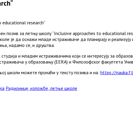
arch“
 educational research“
 позив за летњу школу “Inclusive approaches to educational rese
ле је да оснажи младе истраживаче да планирају и реализују и
ања, надамо се, и друштва.
тудија и младим истраживачима који се интересују за образова
истраживача у образовању (EERA) и Филозофског факултета Унив
њој школи можете пронаћи у тексту позива и на:
https://nauka.f.
Categories
ија
Радионице, изложбе, летње школе