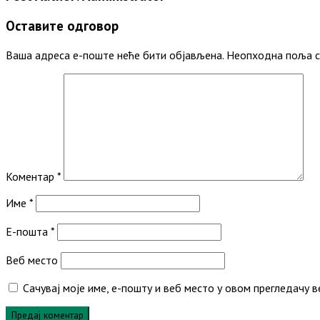
Оставите одговор
Ваша адреса е-поште неће бити објављена.
Неопходна поља с
Коментар
*
Име
*
Е-пошта
*
Веб место
Сачувај моје име, е-пошту и веб место у овом прегледачу 